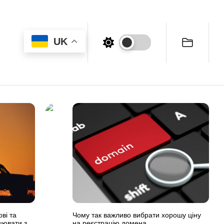
UK
ві та
Чому так важливо вибрати хорошу ціну
цювати з
на реєстрацію домена