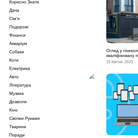
Корисно Знати
Дача
Сім'я
Подорожі
Фінанси
Акваріум
Огляд у гінекол
Собаки
кваліфіковану п
Коти
25 Квітня, 2025
Електрика
Авто
Література
Музика
Дозвілля
Кіно
Своїми Руками
Тварини
Поради