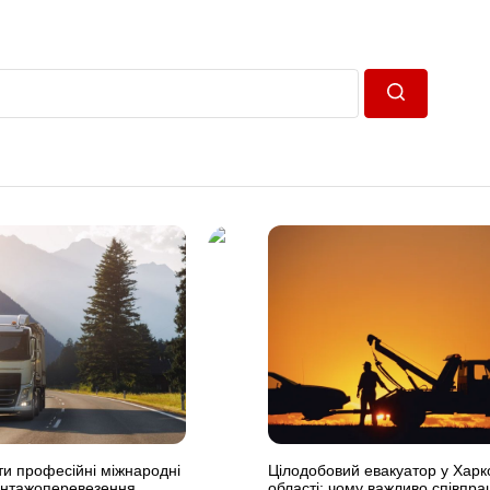
Пошук
ти професійні міжнародні
Цілодобовий евакуатор у Харко
антажоперевезення
області: чому важливо співпра