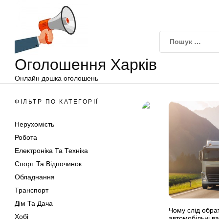
Оголошення
Перейти
Харків
до
вмісту
Оголошення Харків
Онлайн дошка оголошень
ФІЛЬТР ПО КАТЕГОРІЇ
Нерухомість
Робота
Електроніка Та Техніка
Спорт Та Відпочинок
Обладнання
Транспорт
Дім Та Дача
Чому слід обра
Хобі
автомобільні в