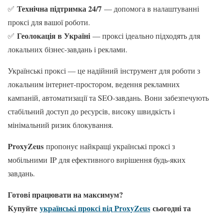
Технічна підтримка 24/7
✅
— допомога в налаштуванні
проксі для вашої роботи.
Геолокація в Україні
✅
— проксі ідеально підходять для
локальних бізнес-завдань і реклами.
Українські проксі — це надійний інструмент для роботи з
локальним інтернет-простором, ведення рекламних
кампаній, автоматизації та SEO-завдань. Вони забезпечують
стабільний доступ до ресурсів, високу швидкість і
мінімальний ризик блокування.
ProxyZeus
пропонує найкращі українські проксі з
мобільними IP для ефективного вирішення будь-яких
завдань.
Готові працювати на максимум?
Купуйте
українські проксі від ProxyZeus
сьогодні та