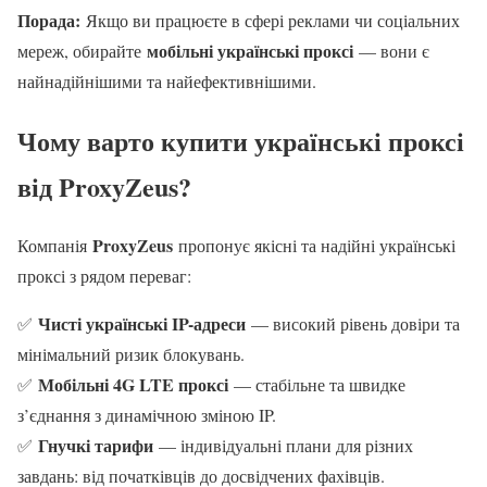
Порада:
Якщо ви працюєте в сфері реклами чи соціальних
мобільні українські проксі
мереж, обирайте
— вони є
найнадійнішими та найефективнішими.
Чому варто купити українські проксі
від ProxyZeus?
ProxyZeus
Компанія
пропонує якісні та надійні українські
проксі з рядом переваг:
Чисті українські IP-адреси
✅
— високий рівень довіри та
мінімальний ризик блокувань.
Мобільні 4G LTE проксі
✅
— стабільне та швидке
з’єднання з динамічною зміною IP.
Гнучкі тарифи
✅
— індивідуальні плани для різних
завдань: від початківців до досвідчених фахівців.