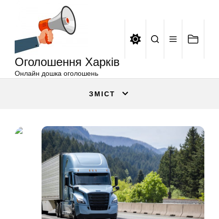
Оголошення
Перейти
Харків
до
вмісту
Оголошення Харків
Онлайн дошка оголошень
ЗМІСТ