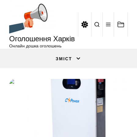
Оголошення
Перейти
Харків
до
вмісту
Оголошення Харків
Онлайн дошка оголошень
ЗМІСТ