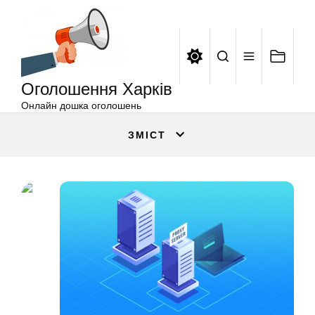
Оголошення
Перейти
Харків
до
вмісту
Оголошення Харків
Онлайн дошка оголошень
ЗМІСТ