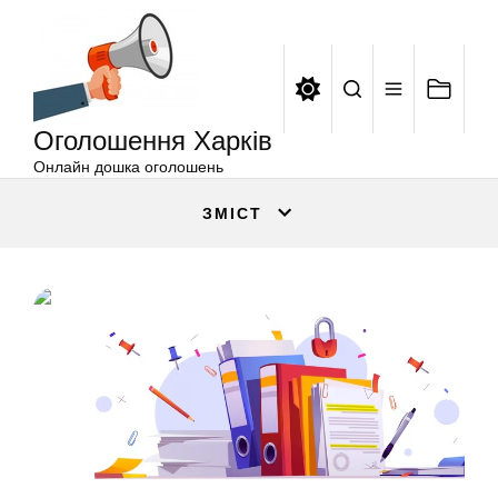
Оголошення
Перейти
Харків
до
вмісту
Оголошення Харків
Онлайн дошка оголошень
ЗМІСТ