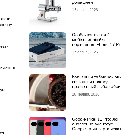
домашней
1 Червня, 2026
огісти
зпечну
Особливості свіжої
мобільної лінійки:
порівняння iPhone 17 Pro
везти
та базової версії Айфон 17
1 Червня, 2026
нтаження
Кальяны и табак: как они
связаны и почему
правильный выбор обоих
усі
решает всё
26 Травня, 2026
Google Pixel 11 Pro: які
оновлення вже готує
Google та чи варто чекати
ити
новинку?