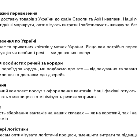
ажні перевезення
доставку товарів з України до країн Європи та Азії і навпаки. Наші л
гідніші маршрути, оптимізують витрати і забезпечують швидку та бе
зення по Україні
ес та приватних клієнтів у межах України. Якщо вам потрібно пере
кцію чи особисті речі — ми до ваших послуг.
я особистих речей за кордон
 переїзд за кордон, ми подбаємо про все — від пакування та зава
лення та доставки «до дверей».
ння
ний комплекс послуг з оформлення вантажів. Наші фахівці готують 
ють з митницею та мінімізують ризики затримок.
и
ь зберігання вантажів на наших складах — як на короткий, так і на
рмін.
ері логістики
есам оптимізувати логістичні процеси, зменшити витрати та підвищ