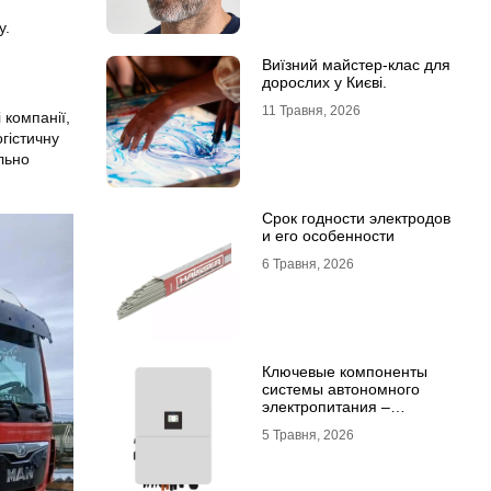
у.
Виїзний майстер-клас для
дорослих у Києві.
11 Травня, 2026
 компанії,
гістичну
льно
Срок годности электродов
и его особенности
6 Травня, 2026
Ключевые компоненты
системы автономного
электропитания –
инвертор DEYE и батарея
5 Травня, 2026
DEYE