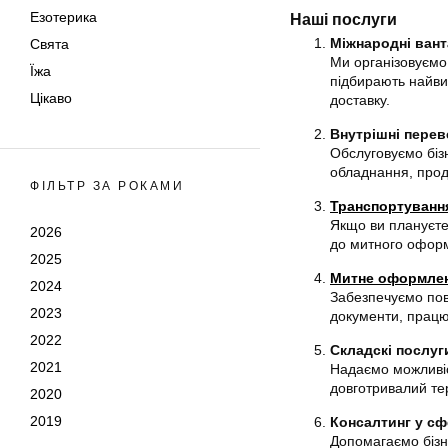
Езотерика
Наші послуги
Міжнародні вант
Свята
Ми організовуємо 
Їжа
підбирають найви
Цікаво
доставку.
Внутрішні переве
Обслуговуємо бізн
обладнання, проду
ФІЛЬТР ЗА РОКАМИ
Транспортуванн
Якщо ви плануєте
2026
до митного оформ
2025
Митне оформле
2024
Забезпечуємо пов
2023
документи, працю
2022
Складскі послуг
2021
Надаємо можливіст
довготривалий те
2020
2019
Консалтинг у сф
Допомагаємо бізн