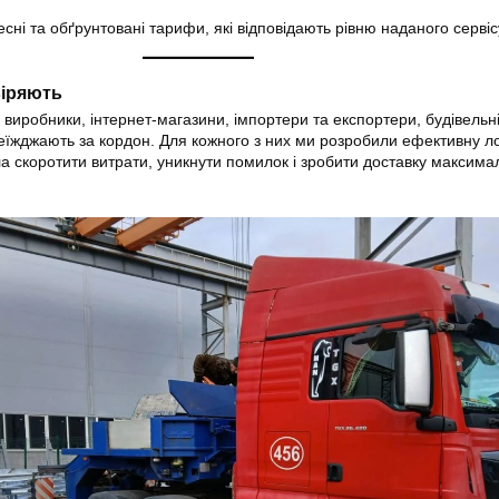
и
ні та обґрунтовані тарифи, які відповідають рівню наданого сервіс
віряють
виробники, інтернет-магазини, імпортери та експортери, будівельні
еїжджають за кордон. Для кожного з них ми розробили ефективну ло
ла скоротити витрати, уникнути помилок і зробити доставку максима