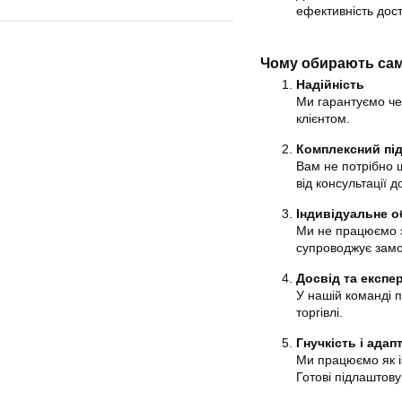
ефективність дост
Чому обирають сам
Надійність
Ми гарантуємо чес
клієнтом.
Комплексний під
Вам не потрібно ш
від консультації д
Індивідуальне 
Ми не працюємо з
супроводжує замо
Досвід та експе
У нашій команді п
торгівлі.
Гнучкість і адап
Ми працюємо як і
Готові підлаштову