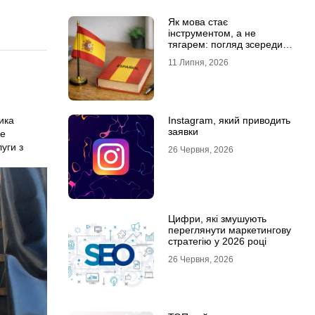
Як мова стає
інструментом, а не
тягарем: погляд зсередини
навчального процесу
11 Липня, 2026
Instagram, який приводить
ика
заявки
е
уги з
26 Червня, 2026
Цифри, які змушують
переглянути маркетингову
стратегію у 2026 році
26 Червня, 2026