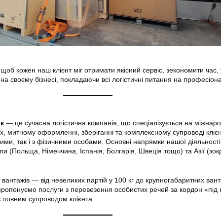
щоб кожен наш клієнт міг отримати якісний сервіс, зекономити час,
на своєму бізнесі, покладаючи всі логістичні питання на професіона
ик
— це сучасна логістична компанія, що спеціалізується на міжнар
, митному оформленні, зберіганні та комплексному супроводі клієн
ми, так і з фізичними особами. Основні напрямки нашої діяльності
и (Польща, Німеччина, Іспанія, Болгарія, Швеція тощо) та Азії (зо
вантажів — від невеликих партій у 100 кг до крупногабаритних вант
пропонуємо послуги з перевезення особистих речей за кордон «під
з повним супроводом клієнта.