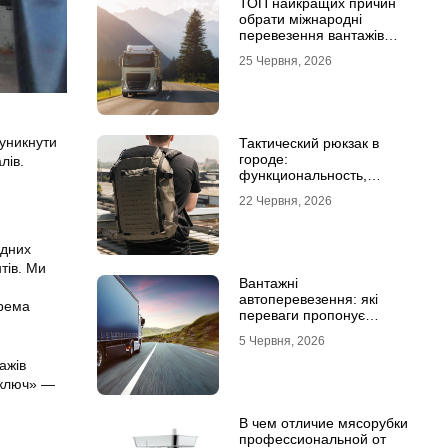
ТОП найкращих причин
обрати міжнародні
перевезення вантажів
автомобілями
25 Червня, 2026
 уникнути
Тактический рюкзак в
городе:
лів.
функциональность,
которая не бросается в
22 Червня, 2026
глаза
одних
тів. Ми
Вантажні
автоперевезення: які
крема
переваги пропонує
співпраця з
5 Червня, 2026
професіоналами
ажів
 ключ» —
В чем отличие мясорубки
профессиональной от