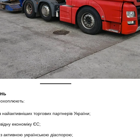
ень
 охоплюють:
 найактивніших торгових партнерів України;
ідну економіку ЄС;
з активною українською діаспорою;