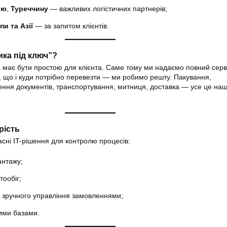
ію
,
Туреччину
— важливих логістичних партнерів;
пи та Азії
— за запитом клієнтів.
ика під ключ”?
а має бути простою для клієнта. Саме тому ми надаємо повний серві
, що і куди потрібно перевезти — ми робимо решту. Пакування,
ння документів, транспортування, митниця, доставка — усе це наш
рість
сні IT-рішення для контролю процесів:
антажу;
ообіг;
зручного управління замовленнями;
ними базами.