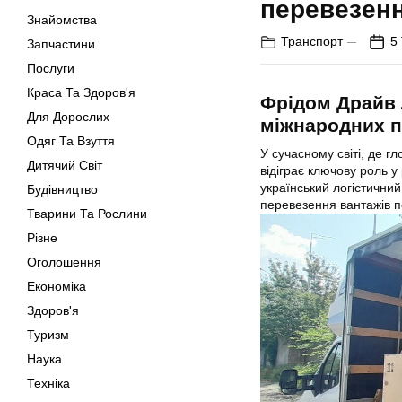
перевезенн
Знайомства
Транспорт
5
Запчастини
Послуги
Краса Та Здоров'я
Фрідом Драйв 
Для Дорослих
міжнародних 
Одяг Та Взуття
У сучасному світі, де г
Дитячий Світ
відіграє ключову роль у
український логістичний
Будівництво
перевезення вантажів по
Тварини Та Рослини
Різне
Оголошення
Економіка
Здоров'я
Туризм
Наука
Техніка