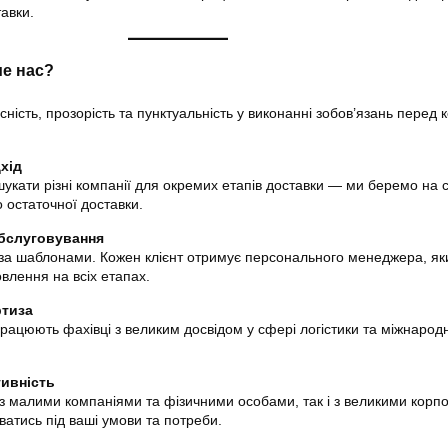
авки.
е нас?
ність, прозорість та пунктуальність у виконанні зобов’язань перед
хід
укати різні компанії для окремих етапів доставки — ми беремо на с
о остаточної доставки.
обслуговування
а шаблонами. Кожен клієнт отримує персонального менеджера, як
влення на всіх етапах.
ртиза
рацюють фахівці з великим досвідом у сфері логістики та міжнарод
тивність
з малими компаніями та фізичними особами, так і з великими корп
ватись під ваші умови та потреби.