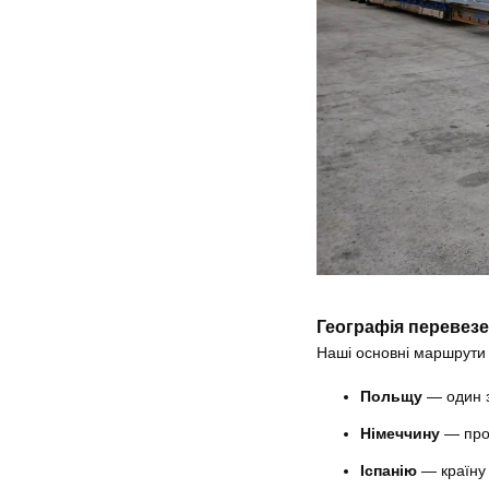
Географія перевез
Наші основні маршрути
Польщу
— один з
Німеччину
— пров
Іспанію
— країну 