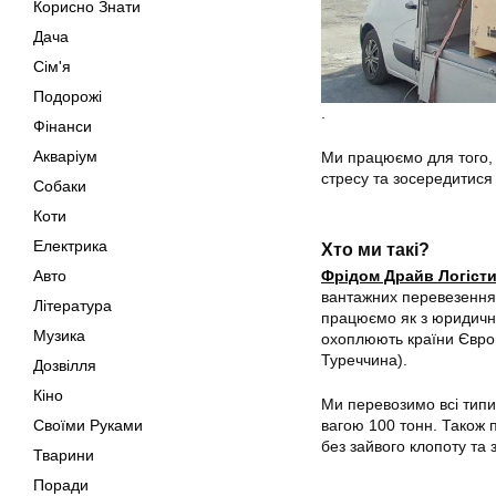
Корисно Знати
Дача
Сім'я
Подорожі
.
Фінанси
Акваріум
Ми працюємо для того, 
стресу та зосередитися 
Собаки
Коти
Електрика
Хто ми такі?
Авто
Фрідом Драйв Логіст
вантажних перевезеннях
Література
працюємо як з юридични
Музика
охоплюють країни Європ
Туреччина).
Дозвілля
Кіно
Ми перевозимо всі типи 
Своїми Руками
вагою 100 тонн. Також 
без зайвого клопоту та 
Тварини
Поради