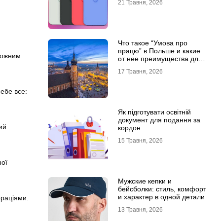
21 Травня, 2026
Что такое “Умова про
працю” в Польше и какие
 кожним
от нее преимущества для
украинцев?
17 Травня, 2026
ебе все:
Як підготувати освітній
документ для подання за
ий
кордон
15 Травня, 2026
ної
Мужские кепки и
бейсболки: стиль, комфорт
и характер в одной детали
ораціями.
13 Травня, 2026