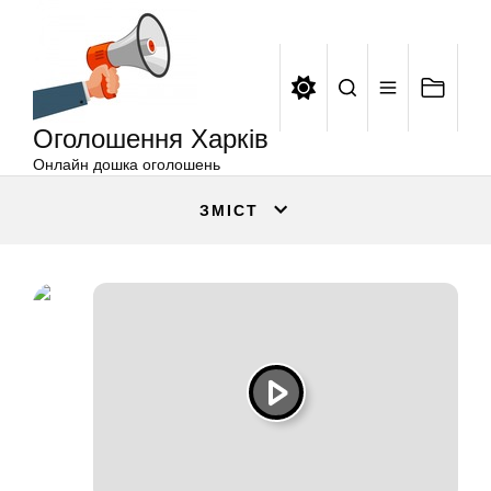
Оголошення
Перейти
Харків
до
вмісту
Оголошення Харків
Онлайн дошка оголошень
ЗМІСТ